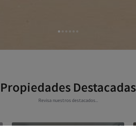
Propiedades Destacadas
Revisa nuestros destacados...
66
Ref. 57
Ref. 58
Ref. 61
Ref. 66
Ref. 73